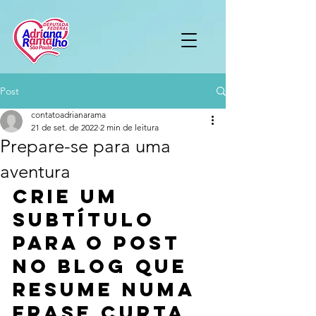
Post
contatoadrianarama
21 de set. de 2022
2 min de leitura
Prepare-se para uma
aventura
Crie um 
subtítulo 
para o post 
no blog que 
resume numa 
frase curta 