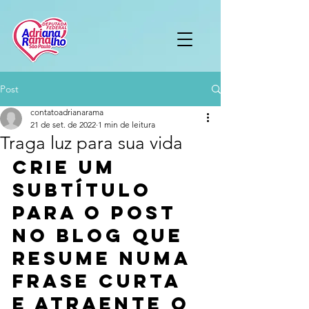
Post
contatoadrianarama
21 de set. de 2022
1 min de leitura
Traga luz para sua vida
Crie um 
subtítulo 
para o post 
no blog que 
resume numa 
frase curta 
e atraente o 